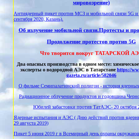
мировозрение)
Антиядерный пикет против МСЗ и мобильной связи 5G и 
сентября 2020, Казань).
Об излучение мобильной связи.Протесты и пр
Продолжение протестов против 5G
Что творится вокруг ТАТАРСКОЙ А
Два опасных производства в одном месте: химическое
эксперты о водородной АЭС в Татарстане
https://ww
gazeta.ru/article/582046
О фильме Семипалатинский полигон - история ядерны
Радиационное облучение продуктов и годовшина Черн
Юбилей забастовки против ТатАЭС- 20 октября 
Ядерные испытания и АЭС ( Дню действий против ядер
29 августа 2019)
Пикет 5 июня 2019 г в Всемирный день охраны окружающ