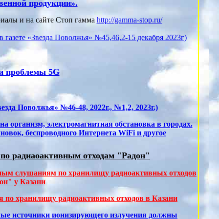
венной продукции».
риалы и на сайте Стоп гамма
http://gamma-stop.ru/
в газете «Звезда Поволжья» №45,46,2-15 декабря 2023г)
 и проблемы 5G
езда Поволжья» №46-48, 2022г., №1,2, 2023г.)
на организм, электромагнитная обстановка в городах.
овок, беспроводного Интернета WiFi и другое
 по радиаоактивным отходам "Радон"
ным слушаниям по хранилищу радиоактивных отходов
он" у Казани
я по хранилищу радиоактивных отходов в Казани
ные источники ионизирующего излучения должны