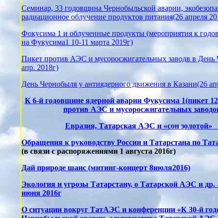
Семинар, 33 годовщина Чернобыльской аварии, экобезопа
радиационное облучение продуктов питания(26 апреля 20
Фокусима 1 и облученные продукты (мероприятия к годо
на Фукусима1 10-11 марта 2019г)
Пикет против АЭС и мусоросжигательных заводв в День 
апр. 2018г)
День Чернобыля у антиядерного движения в Казани(26 ап
К 6-й годовщине ядерной аварии Фукусима 1(пикет 12
против АЭС и мусоросжигательных заводо
Евразия, Татарск
ая АЭ
С и «сон золотой»
Обращения к руководству России и Татарстана по Та
(в связи с распоряжениями 1 августа 2016г)
Дай природе шанс (митинг-концерт 8июля2016)
Экология и угрозы Татарстану, о Татарской АЭС и др. 
июня 2016г
О ситуации вокруг ТатАЭС и конференции «К 30-й го