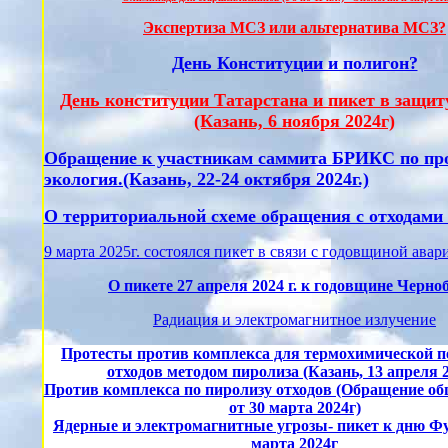
Экспертиза МСЗ или альтернатива МСЗ?
День Конституции и полигон?
День конституции Татарстана и пикет в защи
(Казань, 6 ноября 2024г)
Обращение к участникам саммита БРИКС по пр
экология.(Казань, 22-24 октября 2024г.)
О территориальной схеме обращения с отходами
9 марта 2025г. состоялся пикет в связи с годовщиной ава
О пикете 27 апреля 2024 г. к годовщине Черн
Радиация и электромагнитное излучение
Протесты против комплекса для термохимической п
отходов методом пиролиза (Казань, 13 апреля 2
Против комплекса по пиролизу отходов (Обращение о
от 30 марта 2024г)
Ядерные и электромагнитные угрозы- пикет к дню Фу
марта 2024г