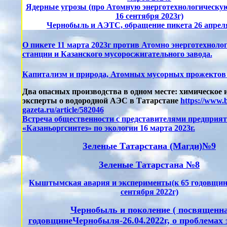
Ядерные угрозы (про Атомную энерготехнологическу
16 сентября 2023г)
Чернобыль и АЭТС, обращение пикета 26 апрел
О пикете 11 марта 2023г против Атомно энерготехноло
станции и Казанского мусоросжигательного завода.
Капитализм и природа, Атомных мусорных прожектов 
Два опасных производства в одном месте: химическое и
эксперты о водородной АЭС в Татарстане
https://www.b
gazeta.ru/article/582046
Встреча общественности с представителями предприя
«Казаньоргсинтез» по экологии 16 марта 2023г.
Зеленые Татарстана (Магди)№9
Зеленые Татарстана №8
Кыштымская авария и эксперименты(к 65 годовщин
сентября 2022г)
Чернобыль и поколение ( посвященн
годовщинеЧернобыля-26.04.2022г, о проблемах 