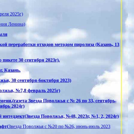
еля 2025г)
ения Ленина)
быля
ой переработки отходов методом пиролиза (Казань, 13
пикете 30 сентября 2023г).
. Казань.
ья, 30 сентября-6октября 2023)
волжья, №7,8 февраль 2025г)
ени.(газета Звезда Поволжья с № 26 по 33, сентябрь-
ябрь 2024г)
интеддект(Звезда Поволжья, №48, 2023г, №1, 2, 2024г)
афт(
Звезда Поволжья с №20 по №26, июнь-июль 2023