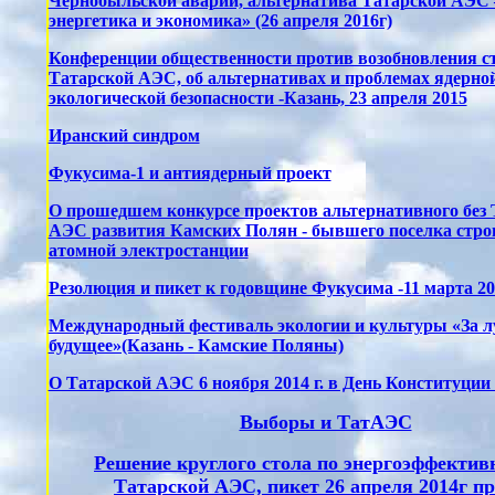
Чернобыльской аварии, альтернатива Татарской АЭС 
энергетика и экономика» (26 апреля 2016г)
Конференции общественности против возобновления с
Татарской АЭС, об альтернативах и проблемах ядерно
экологической безопасности -Казань, 23 апреля 2015
Иранский синдром
Фукусима-1 и антиядерный проект
О прошедшем конкурсе проектов альтернативного без 
АЭС развития Камских Полян - бывшего поселка стро
атомной электростанции
Резолюция и пикет к годовщине Фукусима -11 марта 20
Международный фестиваль экологии и культуры «За л
будущее»(Казань - Камские Поляны)
О Татарской АЭС 6 ноября 2014 г. в День Конституции
Выборы и ТатАЭС
Решение круглого стола по энергоэффектив
Татарской АЭС, пикет 26 апреля 2014г п