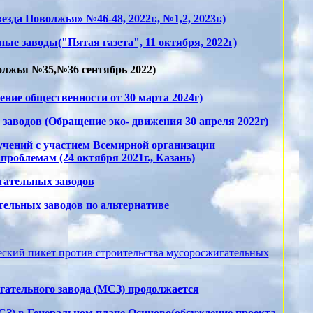
езда Поволжья» №46-48, 2022г., №1,2, 2023г.)
ые заводы("Пятая газета", 11 октября, 2022г)
олжья №35,№36 сентябрь 2022)
ние общественности от 30 марта 2024г)
аводов (Обращение эко- движения 30 апреля 2022г)
чений с участием Всемирной организации
роблемам (24 октября 2021г., Казань)
гательных заводов
тельных заводов по альтернативе
ческий пикет против строительства мусоросжигательных
гательного завода (МСЗ) продолжается
З) в Генеральном плане Осиново(обсуждение проекта