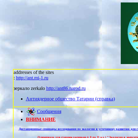
addresses of the sites
:
http://ant.mi-1.ru
зеркало zerkalo
http://ant86.narod.ru
Антиядерное общество Татарии (справка)
Cообщения
ВНИМАНИЕ
Дистанционные семинары исследования по экологии и усточивому развитию для 
Олимпиада для старшекласников (с 8 по 11 кл.) "Экология и энергет