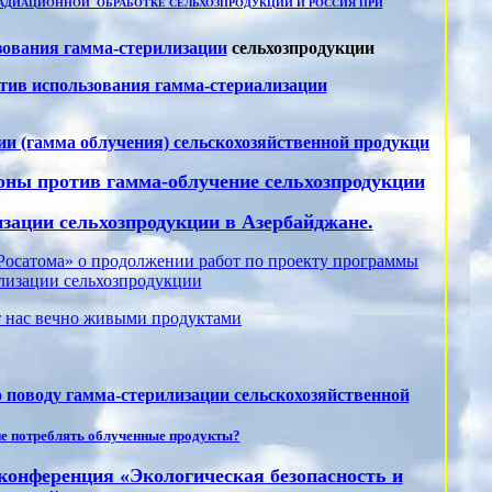
АДИАЦИОННОЙ ОБРАБОТКЕ СЕЛЬХОЗПРОДУКЦИИ И РОССИЯ ПРИ
зования гамма-стерилизации
сельхозпродукции
тив использования гамма-стериализации
ии (гамма облучения) сельскохозяйственной продукци
оны против гамма-облучение сельхозпродукции
зации сельхозпродукции в Азербайджане.
Росатома» о продолжении работ по проекту программы
лизации сельхозпродукции
т нас вечно живыми продуктами
поводу гамма-стерилизации сельскохозяйственной
не потреблять облученные продукты?
конференция «Экологическая безопасность и