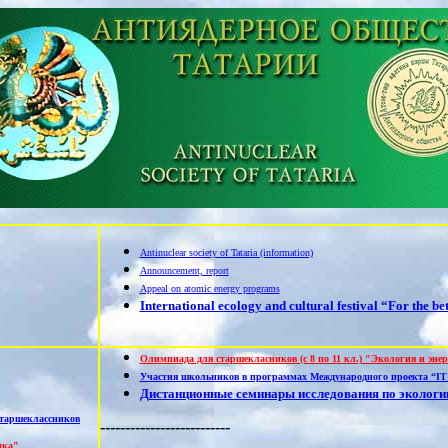
Antinuclear society of Tataria (information)
Announcement, report
Appeal on atomic energy programs
International ecology and cultural festival “For the b
Олимпиада для старшекласников (с 8 по 11 кл.) "Экология и эне
Участия школьников в программах Международного проекта “IT 
Дистанционные семинары исследования по экологи
старшеклассников
--------------------------
ика"