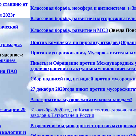
ю станцию от
Классовая борьба, ноосфера и антисистема. («Зв
я 2023г
Классовая борьба, развитие и мусоросжигательн
гической
Классовая борьба, развитие и МСЗ
(Звезда Пов
Против комплекса по пиролизу отходов (Обраще
громадье.
Против мусоросжигания, Мусоросжигательных з
 ядерное»:
usiness-
Пикеты и Обращение против Международных у
здравоохранения и актуальным экологическим п
тия ПАО
Сбор подписей под петицией против мусоросжи
27 декабря 2020года пикет против мусоросжига
Альтернатива мусоросжигательным заводам?
е аварии 29
31 октября 2020 года в Казани состоялся экологи
заводов в Татарстане и России
а
Разрешение выдано, протест против мусоросжи
экологии и
Обращение по мусоросжигательному заводу (МС