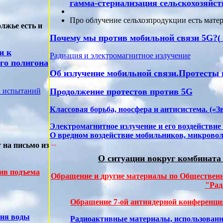
гамма-стериализация сельскохозяйст
Про облучение сельхозпродукции есть мате
лжье есть и
Почему мы против мобильной связи 5G?(
и к
Радиация и электромагнитное излучение
го полигона
Об излучение мобильной связи.Протесты
х испытаний
Продолжение протестов против 5G
Классовая борьба, ноосфера и антисистема. («Зв
Электромагнитное излучение и его воздействие 
О вредном воздействие мобильников, микроволн
__
 на письмо из
О ситуации вокруг комбината
ив подъема
Обращение и другие материалы по Обществен
"Рад
Обращение 7-ой антиядерной конференци
вня воды
Радиоактивные материалы, использован