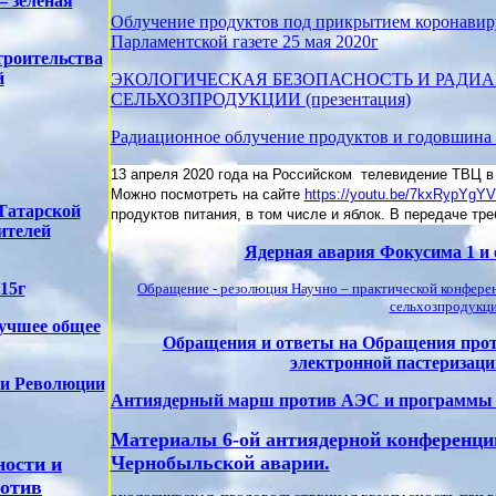
– зеленая
Облучение продуктов под прикрытием коронавирус
Парламентской газете 25 мая 2020г
троительства
й
ЭКОЛОГИЧЕСКАЯ БЕЗОПАСНОСТЬ И РАДИ
СЕЛЬХОЗПРОДУКЦИИ (презентация)
Радиационное облучение продуктов и годовшина
13 апреля 2020 года на Российском телевидение ТВЦ в
Можно посмотреть на сайте
https://youtu.be/7kxRypYgY
Татарской
продуктов питания, в том числе и яблок. В передаче т
ителей
Ядерная авария Фокусима 1 и 
15г
Обращение - резолюция Научно – практической конфер
сельхозпродукции
учшее общее
Обращения и ответы на Обращения проти
электронной пастеризаци
 и Революции
Антиядерный марш против АЭС и программы га
Материалы 6-ой антиядерной конференции
Чернобыльской аварии.
ности и
ротив