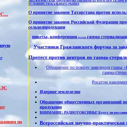
ЭКОЛОГИЧЕСКАЯ, ПРОДОВОЛЬСТВЕННАЯ БЕЗОПАСНОСТЬ ПРИ Р
УСЛОВИЯХ ГЛОБАЛЬНОГО РЫНКА
О принятие законов Татарстана против исполь
С...
О принятие законов Российской Федерации про
сельхозпродукции
пикеты, конференции
гамма стериализац
против
омную
Участники Гражданского форума за зак
Протест против центров по гамма-стерили
е
Обращение по поводу заявления главы «
гамма-стери
Росатом накорми
АЭС
Ядерное земледелие
Обращение общественных организаций по 
ищу
продукции
ВНИМАНИЕ: РАДИОТОКСИНЫ!
Будут ли россия
ушаниям по
Всероссийская научно-практическая 