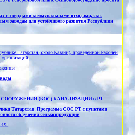
ах с твердыми коммунальными отходами, эко-
ным заводам для устойчивого развития Республики
публике Татарстан (около Казани), проведенной Рабочей
 организаций.
оксины
 воды
СООРУЖЕНИЯ (БОС) КАНАЛИЗАЦИИ в РТ
лики Татарстан, Программа СОС РТ с пунктами
онного облучения сельхозпродукции
019г