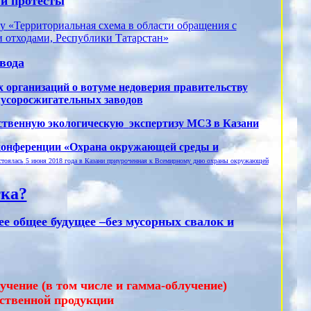
 и протесты
 «Территориальная схема в области обращения с
и отходами, Республики Татарстан»
вода
организаций о вотуме недоверия правительству
мусоросжигательных заводов
ественную экологическую
экспертизу МСЗ в Казани
конференции «Охрана окружающей среды и
стоялась
5 июня 2018 года в Казани приуроченная к Всемирному дню охраны окружающей
тка?
е общее будущее –без мусорных свалок и
учение (в том числе и гамма-облучение)
йственной продукции