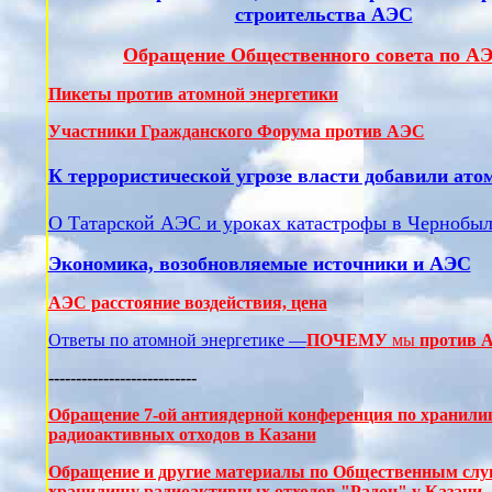
строительства АЭС
Обращение Общественного совета по АЭ
Пикеты против атомной энергетики
Участники Гражданского Форума против АЭС
К террористической угрозе власти добавили ат
О Татарской АЭС и уроках катастрофы в Чернобыл
Экономика, возобновляемые источники и АЭС
АЭС расстояние воздействия, цена
Ответы по атомной энергетике —
ПОЧЕМУ
мы
против 
---------------------------
Обращение 7-ой антиядерной конференция по хранил
радиоактивных отходов в Казани
Обращение и другие материалы по Общественным сл
хранилищу радиоактивных отходов "Радон" у Казани