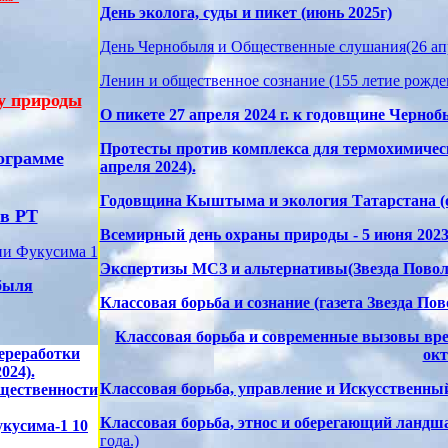
День эколога, суды и пикет (июнь 2025г)
День Чернобыля и Общественные слушания(26 апр
Ленин и общественное сознание (155 летие рожд
ту природы
О пикете 27 апреля 2024 г. к годовщине Черно
Протесты против комплекса для термохимическ
ограмме
апреля 2024).
Годовщина Кыштыма и экология Татарстана (о 
 в РТ
Всемирный день охраны природы - 5 июня 2023г
рии Фукусима 1
Экспертизы МСЗ и альтернативы(Звезда Поволж
обыля
Классовая борьба и сознание (газета Звезда По
Классовая борьба и современные вызовы врем
ереработки
окт
024).
Классовая борьба, управление и Искусственный 
бщественности
Классовая борьба, этнос и оберегающий ландш
кусима-1 10
года.)