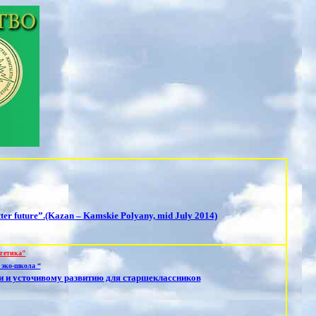
etter future”.(Kazan – Kamskie Polyany, mid July 2014)
ргетика"
эко-школа “
и и усточивому развитию для старшеклассников