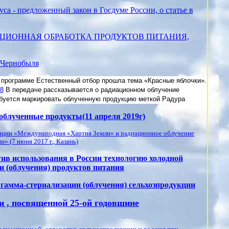
а - предложенный закон в Госдуме России, о статье в
АЦИОННАЯ ОБРАБОТКА ПРОДУКТОВ ПИТАНИЯ,
 Чернобыля
 программе Естественный отбор прошла тема «Красные яблочки».
V8
В передаче рассказывается о радиационном облучение
ребуется маркировать облученную продукцию меткой Радура
облученные продукты(11 апреля 2019г)
енции «Международная «Хартия Земли» и радиационное облучение
» (7 июня 2017 г., Казань)
в использования в России технологию холодной
и (облучения) продуктов питания
мма-стериализации (облучения) сельхозпродукции
 , посвященной 25-ой годовшине