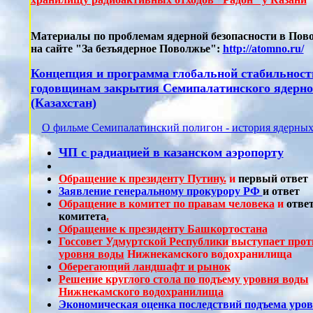
Материалы по проблемам ядерной безопасности в Пово
на сайте "За безъядерное Поволжье":
http://atomno.ru/
Концепция и программа глобальной стабильност
годовщинам закрытия Семипалатинского ядерно
(Казахстан)
О фильме Семипалатинский полигон - история ядерны
ЧП с радиацией в казанском аэропорту
Обращение к президенту Путину.
и
первый ответ
Заявление генеральному прокурору РФ
и ответ
Обращение в комитет по правам человека
и
ответ
комитета
.
Обращение к президенту Башкортостана
Госсовет Удмуртской Республики выступает прот
уровня воды
Нижнекамского водохранилища
Оберегающий ландшафт и рынок
Решение круглого стола по подъему уровня воды
Нижнекамского водохранилища
Экономическая оценка последствий подъема уро