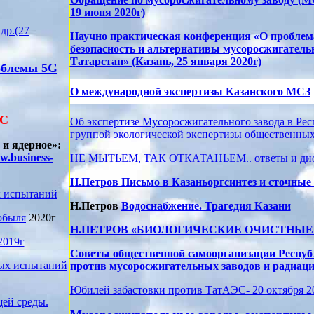
19 июня 2020г)
др.(27
Научно практическая конференция «О проблем
безопасность и альтернативы мусоросжигатель
Татарстан» (Казань, 25 января 2020г)
облемы 5G
О международной экспертизы Казанского МСЗ
ЭС
Об экспертизе Мусоросжигательного завода в Рес
группой экологической экспертизы общественных
 и ядерное»:
w.business-
НЕ МЫТЬЕМ, ТАК ОТКАТАНЬЕМ.. ответы и ди
Н.Петров Письмо в Казаньоргсинтез и сточные
х испытаний
Н.Петров
Водоснабжение. Трагедия Казани
обыля
2020г
Н.ПЕТРОВ «БИОЛОГИЧЕСКИЕ ОЧИСТНЫЕ 
2019г
Советы общественной самоорганизации Респуб
ных испытаний
против мусоросжигательных заводов и радиаци
Юбилей забастовки против ТатАЭС- 20 октября 2
ей среды.